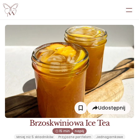
EBOOKI
PRZEMIANY
PRZEPISY
ATLAS
PANEL
WSPÓŁPRACA INDYWIDUALNA
Udostępnij
Brzoskwiniowa Ice Tea
15 min
napój
Mniej niż 5 składników
Przyjazne portfelom
Jednogarnkowe