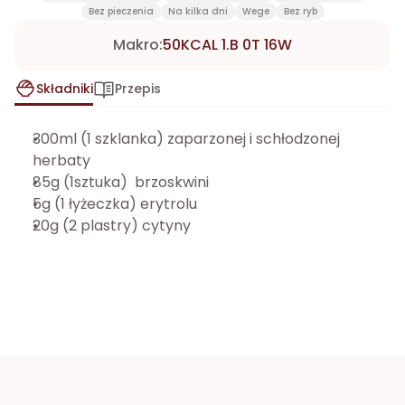
Bez pieczenia
Na kilka dni
Wege
Bez ryb
Makro:
50KCAL 1.B 0T 16W
Składniki
Przepis
300ml (1 szklanka) zaparzonej i schłodzonej 
herbaty
85g (1sztuka)  brzoskwini
5g (1 łyżeczka) erytrolu
20g (2 plastry) cytyny