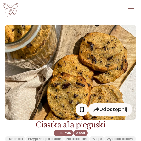
EBOOKI
PRZEMIANY
PRZEPISY
ATLAS
PANEL
WSPÓŁPRACA INDYWIDUALNA
Udostępnij
Ciastka a'la pieguski
15 min
deser
Lunchbox
Przyjazne portfelom
Na kilka dni
Wege
Wysokobiałkowe