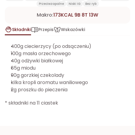
Przeciwzapalne
Niski IG
Bez ryb
Makro:
173KCAL 9B 8T 13W
Składniki
Przepis
Wskazówki
400g ciecierzycy (po odsączeniu)
100g masła orzechowego
40g odżywki białkowej
65g miodu
90g gorzkiej czekolady
kilka kropli aromatu waniliowego
2g proszku do pieczenia
* składniki na 11 ciastek