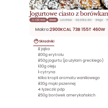
Jogurtowe ciasto z borówka
+30 min
deser
Lunchbox
Na kilka dni
Wege
P
Makro:
2900KCAL 73B 155T 460W
Składniki
2 jajka
200g erytrolu 
250g jogurtu (ja użyłam greckiego)
130g oleju 
1 cytryna 
kilka kropli aromatu waniliowego 
330g mąki pszennej 
4 łyżeczki pdp 
250g borówek amerykańskich 