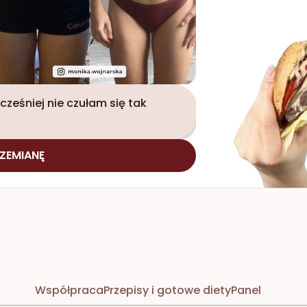
ześniej nie czułam się tak 
ZEMIANĘ
Współpraca
Przepisy i gotowe diety
Panel