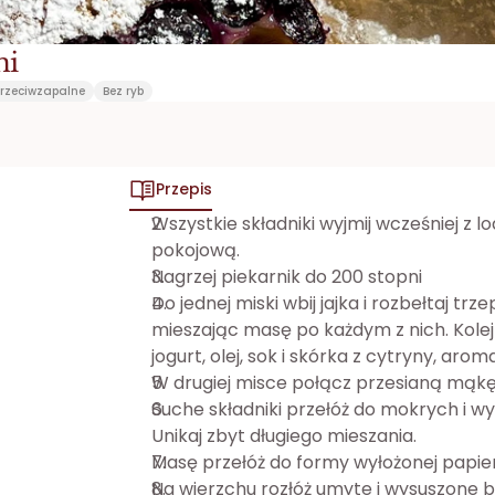
mi
rzeciwzapalne
Bez ryb
Przepis
Wszystkie składniki wyjmij wcześniej z 
pokojową.
Nagrzej piekarnik do 200 stopni 
Do jednej miski wbij jajka i rozbełtaj trz
mieszając masę po każdym z nich. Kolej
jogurt, olej, sok i skórka z cytryny, arom
W drugiej misce połącz przesianą mąkę
Suche składniki przełóż do mokrych i wy
Unikaj zbyt długiego mieszania.
Masę przełóż do formy wyłożonej papie
Na wierzchu rozłóż umyte i wysuszone b