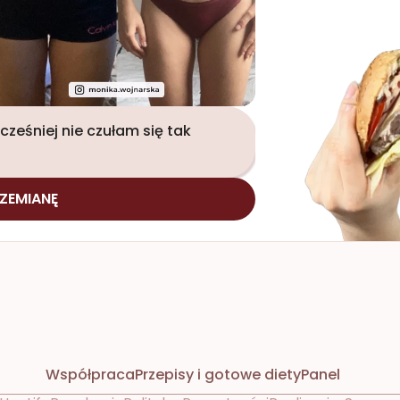
ześniej nie czułam się tak 
ZEMIANĘ
Współpraca
Przepisy i gotowe diety
Panel