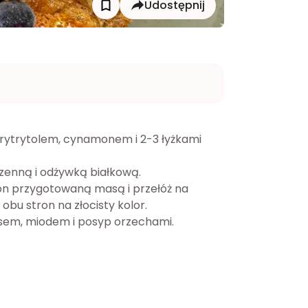
Udostępnij
rytrytolem, cynamonem i 2-3 łyżkami 
rzenną i odżywką białkową.
on przygotowaną masą i przełóż na 
bu stron na złocisty kolor.
osem, miodem i posyp orzechami.