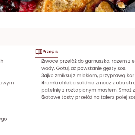
Przepis
h 
Owoce przełóż do garnuszka, razem z e
wody. Gotuj, aż powstanie gęsty sos.
Jajko zmiksuj z mlekiem, przyprawą ko
liowym 
Kromki chleba solidnie zmocz z obu str
patelnię z roztopionym masłem. Smaż z o
Gotowe tosty przełóż na talerz polej s
ego 