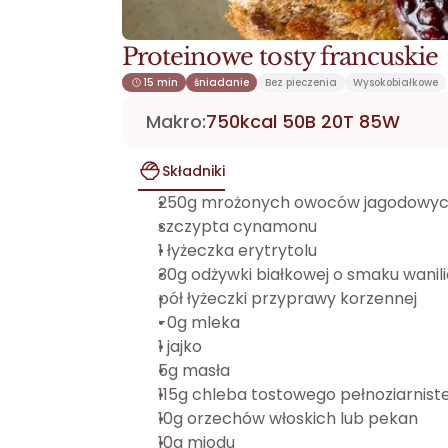
Proteinowe tosty francuskie
15 min
śniadanie
Bez pieczenia
Wysokobiałkowe
Makro:
750kcal 50B 20T 85W
Składniki
250g mrożonych owoców jagodowyc
szczypta cynamonu
1 łyżeczka erytrytolu
30g odżywki białkowej o smaku wani
pół łyżeczki przyprawy korzennej 
-0g mleka 
1 jajko
5g masła
115g chleba tostowego pełnoziarnist
10g orzechów włoskich lub pekan
10g miodu 