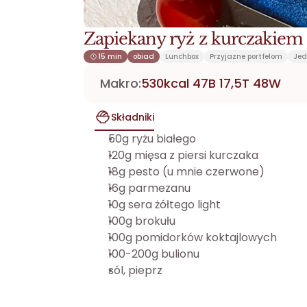
Zapiekany ryż z kurczakiem
15 min
obiad
Lunchbox
Przyjazne portfelom
Jed
Makro:
530kcal 47B 17,5T 48W
Składniki
50g ryżu białego
120g mięsa z piersi kurczaka
18g pesto (u mnie czerwone)
16g parmezanu
10g sera żółtego light
100g brokułu
100g pomidorków koktajlowych
100-200g bulionu
sól, pieprz