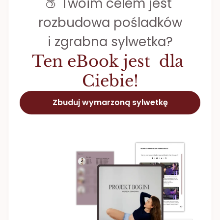
🍑 Twoim celem jest 
rozbudowa pośladków
i zgrabna sylwetka?
Ten eBook jest  dla 
Ciebie!
Zbuduj wymarzoną sylwetkę