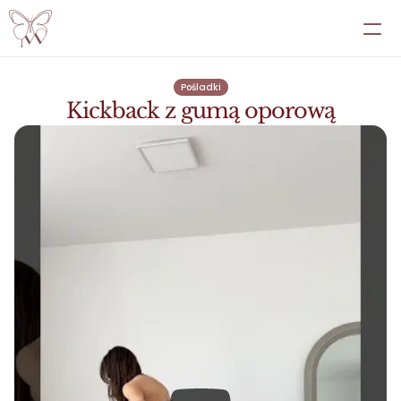
EBOOKI
Pośladki
Kickback z gumą oporową
PRZEMIANY
PRZEPISY
ATLAS
PANEL
WSPÓŁPRACA INDYWIDUALNA