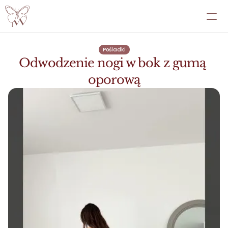
EBOOKI
Pośladki
Odwodzenie nogi w bok z gumą 
PRZEMIANY
oporową
PRZEPISY
ATLAS
PANEL
WSPÓŁPRACA INDYWIDUALNA