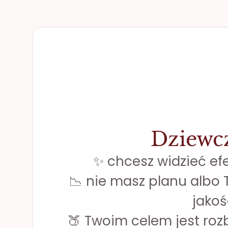
Dziewc
✨ chcesz widzieć ef
📉 nie masz planu albo T
jakoś
🍑 Twoim celem jest roz