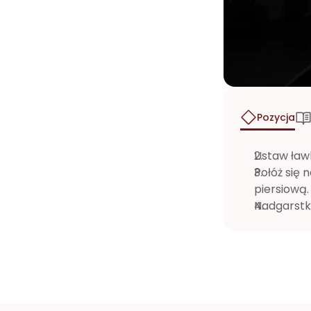
Pozycja
Ustaw ław
Połóż się 
piersiową.
Nadgarstki