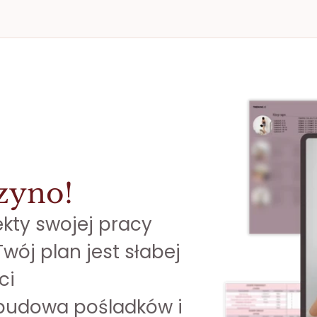
zyno!
ekty swojej pracy
wój plan jest słabej 
ci
budowa pośladków i 