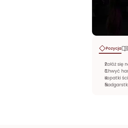
Pozycja
Połóż się 
Chwyć hant
Łopatki ści
Nadgarstki