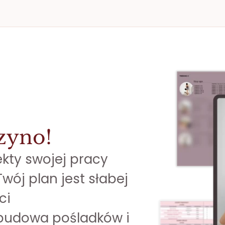
zyno!
ekty swojej pracy
wój plan jest słabej 
ci
budowa pośladków i 