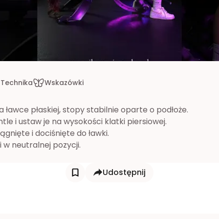
Technika
Wskazówki
na ławce płaskiej, stopy stabilnie oparte o podłoże.
le i ustaw je na wysokości klatki piersiowej.
ągnięte i dociśnięte do ławki.
 w neutralnej pozycji.
Udostępnij