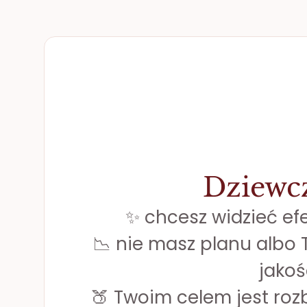
Dziewc
✨ chcesz widzieć ef
📉 nie masz planu albo T
jakoś
🍑 Twoim celem jest roz