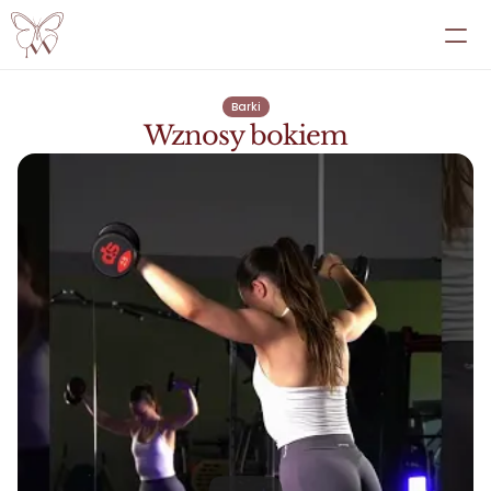
EBOOKI
Barki
Wznosy bokiem
PRZEMIANY
PRZEPISY
ATLAS
PANEL
WSPÓŁPRACA INDYWIDUALNA