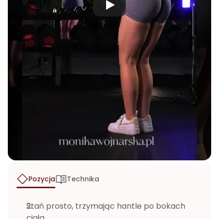
Pozycja
Technika
Stań prosto, trzymając hantle po bokach 
ciała.